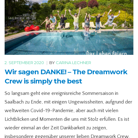
2. SEPTEMBER 2020
|
BY
CARINA LECHNER
Wir sagen DANKE! – The Dreamwork
Crew is simply the best
So langsam geht eine ereignisreiche Sommersaison in
Saalbach zu Ende, mit einigen Ungewissheiten, aufgrund der
weltweiten Covid-19-Pandemie, aber auch mit vielen
Lichtblicken und Momenten die uns mit Stolz erfüllen. Es ist
wieder einmal an der Zeit Dankbarkeit zu zeigen,
insbesondere gegenüber unserer lieben Dreamwork Crew,