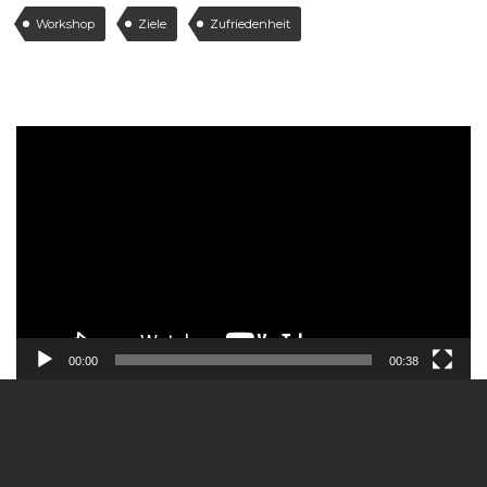
Workshop
Ziele
Zufriedenheit
Video-
Player
00:00
00:38