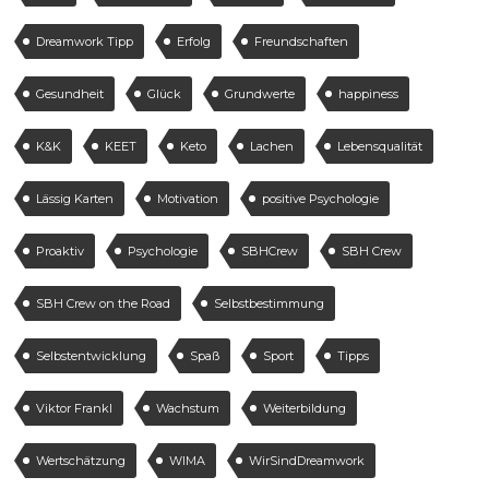
Dreamwork Tipp
Erfolg
Freundschaften
Gesundheit
Glück
Grundwerte
happiness
K&K
KEET
Keto
Lachen
Lebensqualität
Lässig Karten
Motivation
positive Psychologie
Proaktiv
Psychologie
SBHCrew
SBH Crew
SBH Crew on the Road
Selbstbestimmung
Selbstentwicklung
Spaß
Sport
Tipps
Viktor Frankl
Wachstum
Weiterbildung
Wertschätzung
WIMA
WirSindDreamwork