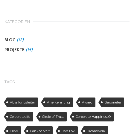
KATEGORIEN
BLOG
(12)
PROJEKTE
(15)
TAGS
Abteilungsleiter
Anerkennung
Award
Barometer
CelebrateLife
Circle of Trust
Corporate Happiness®
Crew
Dankbarkeit
Dan Lok
Dreamwork