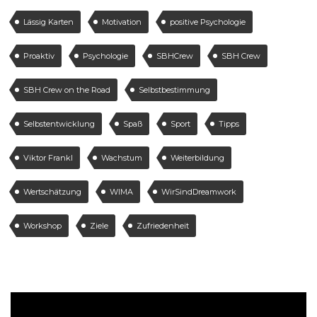
Lässig Karten
Motivation
positive Psychologie
Proaktiv
Psychologie
SBHCrew
SBH Crew
SBH Crew on the Road
Selbstbestimmung
Selbstentwicklung
Spaß
Sport
Tipps
Viktor Frankl
Wachstum
Weiterbildung
Wertschätzung
WIMA
WirSindDreamwork
Workshop
Ziele
Zufriedenheit
Video-