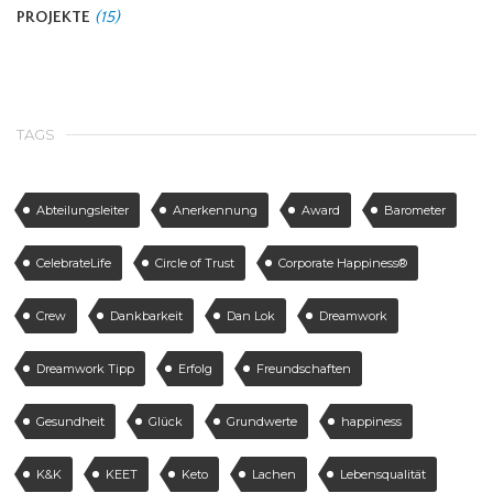
PROJEKTE
(15)
TAGS
Abteilungsleiter
Anerkennung
Award
Barometer
CelebrateLife
Circle of Trust
Corporate Happiness®
Crew
Dankbarkeit
Dan Lok
Dreamwork
Dreamwork Tipp
Erfolg
Freundschaften
Gesundheit
Glück
Grundwerte
happiness
K&K
KEET
Keto
Lachen
Lebensqualität