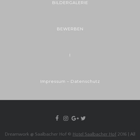
BILDERGALERIE
BEWERBEN
I
Impressum – Datenschutz
Dreamwork @ Saalbacher Hof ©
Hotel Saalbacher Hof
2016 | All