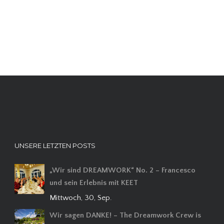
UNSERE LETZTEN POSTS
„Wir sind DREAMWORK“ No. 2 – Francesco
und sein Erlebnis mit KEET
Mittwoch, 30, Sep.
Wir sagen DANKE! – The Dreamwork Crew is