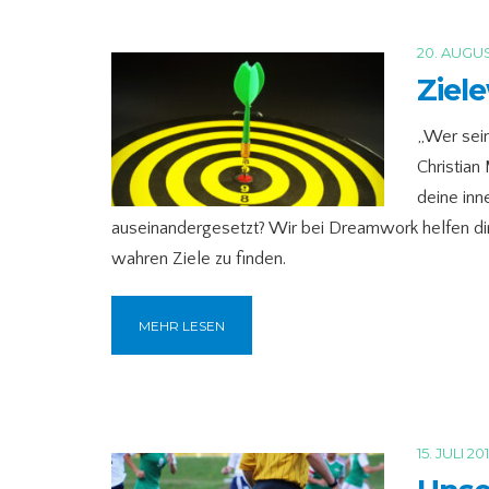
20. AUGUS
Ziel
„Wer sein
Christian
deine inn
auseinandergesetzt? Wir bei Dreamwork helfen dir
wahren Ziele zu finden.
MEHR LESEN
15. JULI 20