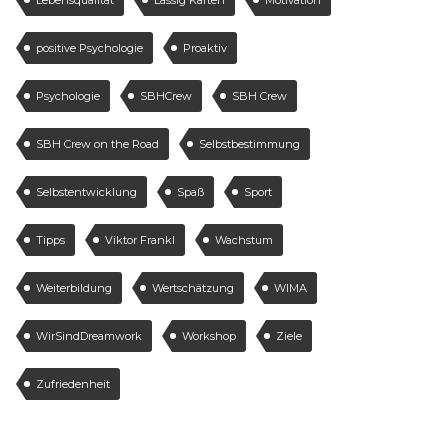
positive Psychologie
Proaktiv
Psychologie
SBHCrew
SBH Crew
SBH Crew on the Road
Selbstbestimmung
Selbstentwicklung
Spaß
Sport
Tipps
Viktor Frankl
Wachstum
Weiterbildung
Wertschätzung
WIMA
WirSindDreamwork
Workshop
Ziele
Zufriedenheit