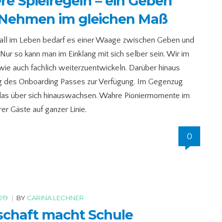
re Spielregeln – ein Geben
Nehmen im gleichen Maß
all im Leben bedarf es einer Waage zwischen Geben und
ur so kann man im Einklang mit sich selber sein. Wir im
wie auch fachlich weiterzuentwickeln. Darüber hinaus
ng des Onboarding Passes zur Verfügung. Im Gegenzug
 das über sich hinauswachsen. Wahre Pioniermomente im
r Gäste auf ganzer Linie.
0
019
|
BY
CARINA LECHNER
schaft macht Schule