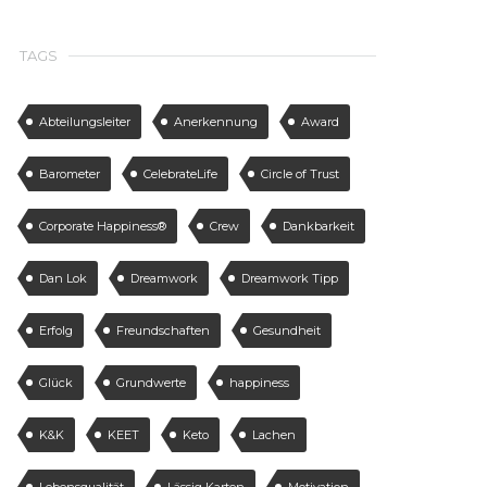
TAGS
Abteilungsleiter
Anerkennung
Award
Barometer
CelebrateLife
Circle of Trust
Corporate Happiness®
Crew
Dankbarkeit
Dan Lok
Dreamwork
Dreamwork Tipp
Erfolg
Freundschaften
Gesundheit
Glück
Grundwerte
happiness
K&K
KEET
Keto
Lachen
Lebensqualität
Lässig Karten
Motivation