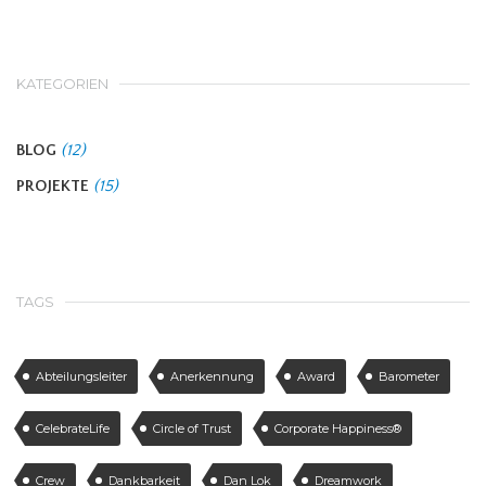
KATEGORIEN
BLOG
(12)
PROJEKTE
(15)
TAGS
Abteilungsleiter
Anerkennung
Award
Barometer
CelebrateLife
Circle of Trust
Corporate Happiness®
Crew
Dankbarkeit
Dan Lok
Dreamwork