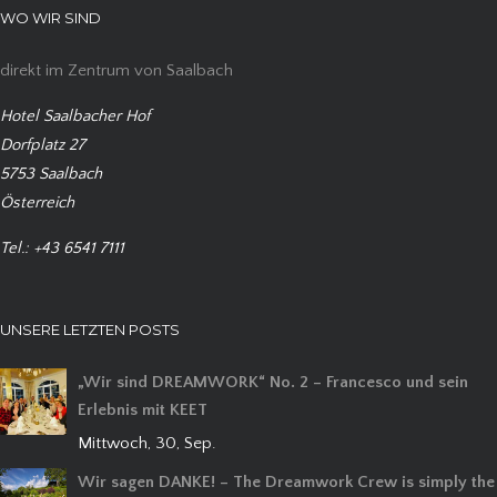
WO WIR SIND
direkt im Zentrum von Saalbach
Hotel Saalbacher Hof
Dorfplatz 27
5753 Saalbach
Österreich
Tel.: +43 6541 7111
UNSERE LETZTEN POSTS
„Wir sind DREAMWORK“ No. 2 – Francesco und sein
Erlebnis mit KEET
Mittwoch, 30, Sep.
Wir sagen DANKE! – The Dreamwork Crew is simply the