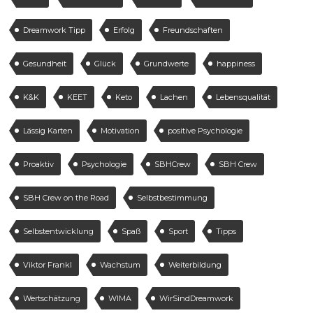
Dreamwork Tipp
Erfolg
Freundschaften
Gesundheit
Glück
Grundwerte
happiness
K&K
KEET
Keto
Lachen
Lebensqualität
Lässig Karten
Motivation
positive Psychologie
Proaktiv
Psychologie
SBHCrew
SBH Crew
SBH Crew on the Road
Selbstbestimmung
Selbstentwicklung
Spaß
Sport
Tipps
Viktor Frankl
Wachstum
Weiterbildung
Wertschätzung
WIMA
WirSindDreamwork