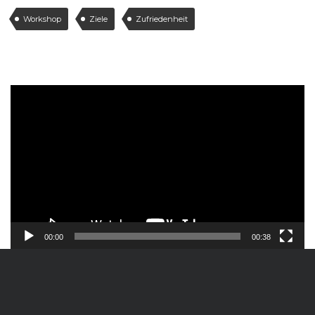
Workshop
Ziele
Zufriedenheit
Video-
Player
00:00
00:38