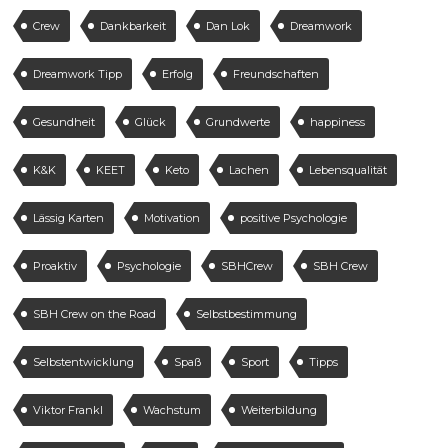
Crew
Dankbarkeit
Dan Lok
Dreamwork
Dreamwork Tipp
Erfolg
Freundschaften
Gesundheit
Glück
Grundwerte
happiness
K&K
KEET
Keto
Lachen
Lebensqualität
Lässig Karten
Motivation
positive Psychologie
Proaktiv
Psychologie
SBHCrew
SBH Crew
SBH Crew on the Road
Selbstbestimmung
Selbstentwicklung
Spaß
Sport
Tipps
Viktor Frankl
Wachstum
Weiterbildung