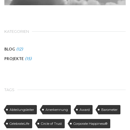
KATEGORIEN
BLOG
(12)
PROJEKTE
(15)
TAGS
Abteilungsleiter
Anerkennung
Award
Barometer
CelebrateLife
Circle of Trust
Corporate Happiness®