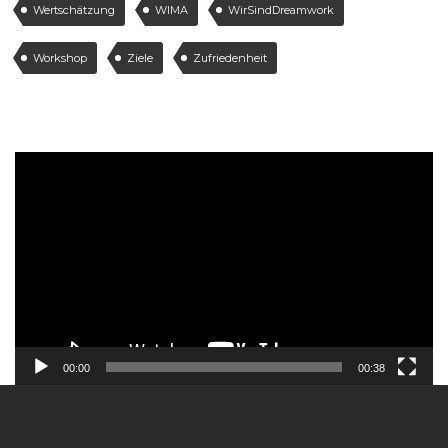
Wertschätzung
WIMA
WirSindDreamwork
Workshop
Ziele
Zufriedenheit
Video-
Player
00:00
00:38