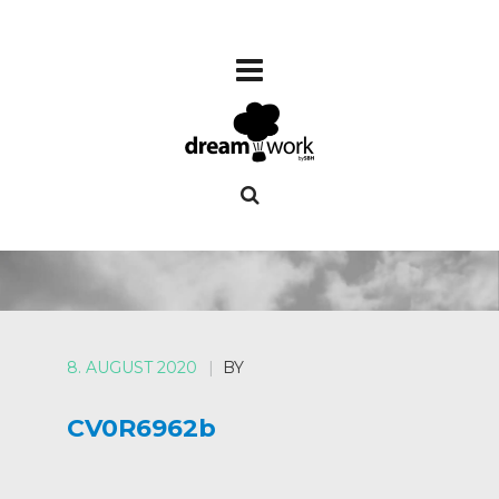
8. AUGUST 2020
|
BY
CV0R6962b