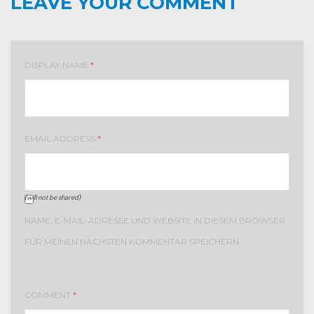
LEAVE YOUR COMMENT
DISPLAY NAME
*
EMAIL ADDRESS
*
(will not be shared)
NAME, E-MAIL-ADRESSE UND WEBSITE IN DIESEM BROWSER
FÜR MEINEN NÄCHSTEN KOMMENTAR SPEICHERN.
COMMENT
*