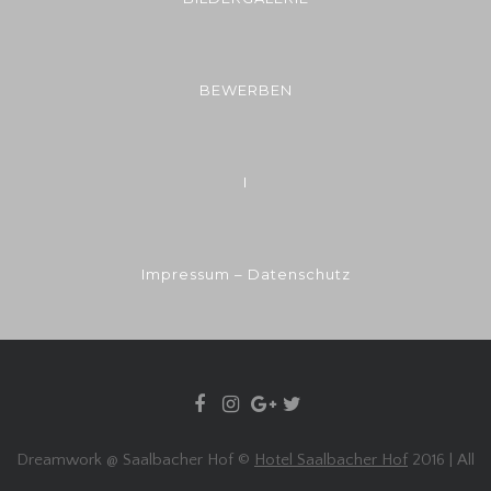
BEWERBEN
I
Impressum – Datenschutz
Dreamwork @ Saalbacher Hof ©
Hotel Saalbacher Hof
2016 | All