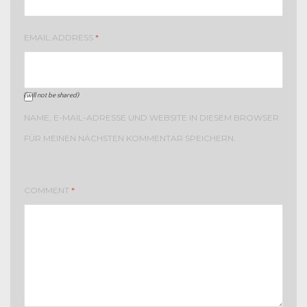
EMAIL ADDRESS
*
(will not be shared)
NAME, E-MAIL-ADRESSE UND WEBSITE IN DIESEM BROWSER
FÜR MEINEN NÄCHSTEN KOMMENTAR SPEICHERN.
COMMENT
*