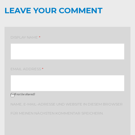
LEAVE YOUR COMMENT
DISPLAY NAME
*
EMAIL ADDRESS
*
(will not be shared)
NAME, E-MAIL-ADRESSE UND WEBSITE IN DIESEM BROWSER
FÜR MEINEN NÄCHSTEN KOMMENTAR SPEICHERN.