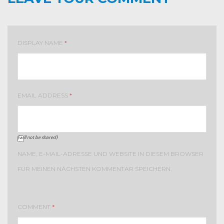
DISPLAY NAME
*
EMAIL ADDRESS
*
(will not be shared)
NAME, E-MAIL-ADRESSE UND WEBSITE IN DIESEM BROWSER
FÜR MEINEN NÄCHSTEN KOMMENTAR SPEICHERN.
COMMENT
*