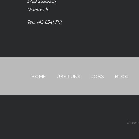
5753 Saalbach
Österreich
Tel.: +43 6541 7111
HOME
ÜBER UNS
JOBS
BLOG
Dream