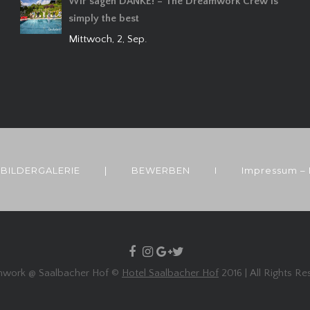
Wir sagen DANKE! – The Dreamwork Crew is
simply the best
Mittwoch, 2, Sep.
BILDERGALERIE
|
BEWERBEN
I
Impressum –
work @ Saalbacher Hof ©
Hotel Saalbacher Hof
2016 | All Rights R