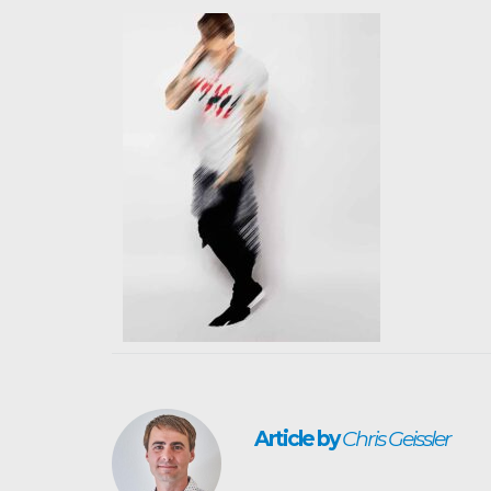
Article by
Chris Geissler