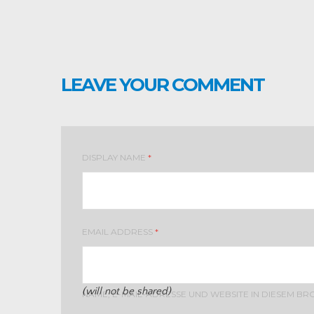
LEAVE YOUR COMMENT
DISPLAY NAME
*
EMAIL ADDRESS
*
(will not be shared)
NAME, E-MAIL-ADRESSE UND WEBSITE IN DIESEM B