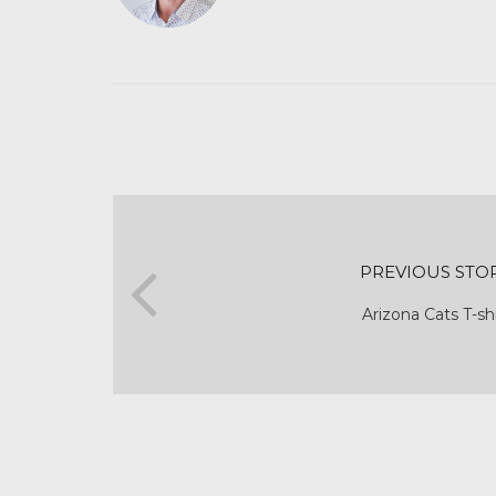
PREVIOUS STO
Arizona Cats T-shi