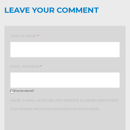
LEAVE YOUR COMMENT
DISPLAY NAME
*
EMAIL ADDRESS
*
(will not be shared)
NAME, E-MAIL-ADRESSE UND WEBSITE IN DIESEM BROWSER
FÜR MEINEN NÄCHSTEN KOMMENTAR SPEICHERN.